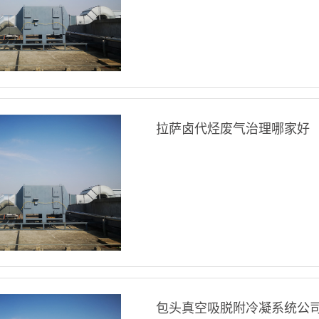
拉萨卤代烃废气治理哪家好
包头真空吸脱附冷凝系统公