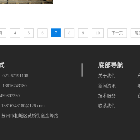
7
页
4
5
6
8
9
10
下一页
尾
式
底部导航
21-67191108
关于我们
3816743180
新闻资讯
59807250
技术服务
816743180@126.com
联系我们
：苏州市相城区黄桥街道金峰路