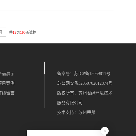
页
共
18
页
105
条数据
产品展示
备案号：
苏ICP备18059811号
项目案例
苏公网安备32050702012874号
在线留言
版权所有：苏州君绿环境技术
服务有限公司
技术支持：
苏州荣邦