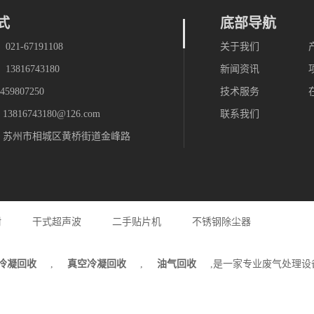
式
底部导航
21-67191108
关于我们
3816743180
新闻资讯
59807250
技术服务
816743180@126.com
联系我们
：苏州市相城区黄桥街道金峰路
附
干式超声波
二手贴片机
不锈钢除尘器
冷凝回收
,
真空冷凝回收
,
油气回收
,是一家专业废气处理设