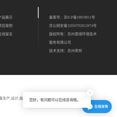
产品展示
备案号：
苏ICP备18059811号
项目案例
苏公网安备32050702012874号
在线留言
版权所有：苏州君绿环境技术
服务有限公司
技术支持：
苏州荣邦
备生产,设计,施工,售后维护等一站式解决废气污染的公司.
您好，有问题可以在线咨询哦。
在线咨询