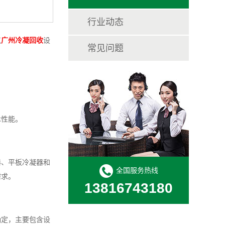
行业动态
气
广州冷凝回收
设
常见问题
术性能。
器、平板冷凝器和
全国服务热线
需求。
13816743180
确定，主要包含设