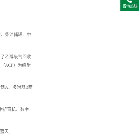
咨询热线
罐、柴油储罐、中
到了乙醇废气回收
（ACF）为吸附
器A、吸附器B两
字折弯机、数字
的蓝天。