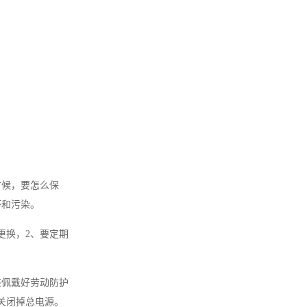
时候，要怎么保
坏和污染。
更换，2、要定期
该佩戴好劳动防护
关闭掉总电源。