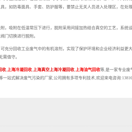
工具，如防毒面具、手套、防护服等，要禁止无关人员进入处理区，在处
吸附，吸附在低温常压下进行，脱附采用间接加热结合真空的工艺，系统
过阀门切换进行脱附。
，可充分回收工业废气中的有机溶剂，实现了保护环境和企业经济利益更
，无需值守。
回收
,
上海冷凝回收
,
上海真空上海冷凝回收
,
上海油气回收
等,是一家专业废
站式解决废气污染的厂家,公司拥有多项专利技术,欢迎来电咨询:1381674