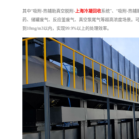
其中“吸附-热辅助真空脱附-
上海冷凝回收
系统”、“吸附-热
药、储罐废气、反应釜废气、真空泵尾气等超高浓度场景。可一
到10mg/m3以内，实现99.9%以上的处理效率。