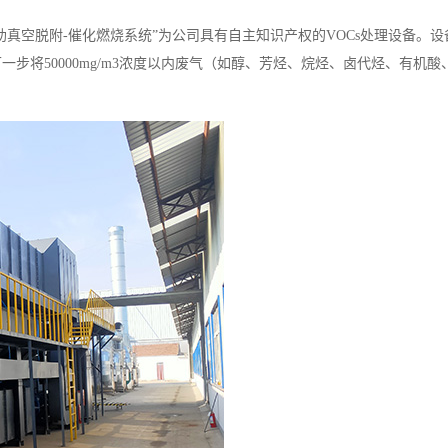
辅助真空脱附-催化燃烧系统”为公司具有自主知识产权的VOCs处理设备。
步将50000mg/m3浓度以内废气（如醇、芳烃、烷烃、卤代烃、有机