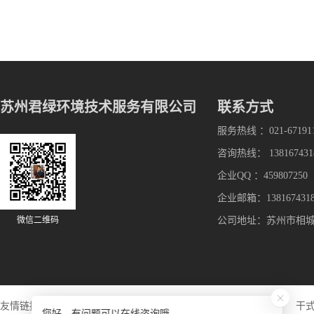
苏州君绿环境技术服务有限公司
联系方式
服务热线 ：021-67191
咨询热线： 138167431
企业QQ ：459807250
企业邮箱：1381674318
微信二维码
公司地址：苏州市相
友情链接：
钢质净化门
工具显微镜
真空脱附
干
您好，有问题可以在线咨询哦。