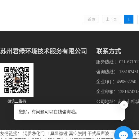
1
首页
上一页
苏州君绿环境技术服务有限公司
联系方式
服务热线 ：021-67191
咨询热线： 138167431
企业QQ ：459807250
企业邮箱：1381674318
微信二维码
公司地址：苏州市相
您好，有问题可以在线咨询哦。
友情链接：
钢质净化门
工具显微镜
真空脱附
干式超声波
二手贴片机
不