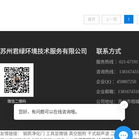
1
首页
上一页
苏州君绿环境技术服务有限公司
联系方式
服务热线 ：021-67191
咨询热线： 138167431
企业QQ ：459807250
企业邮箱：1381674318
微信二维码
公司地址：苏州市相
您好，有问题可以在线咨询哦。
友情链接：
钢质净化门
工具显微镜
真空脱附
干式超声波
二手贴片机
不